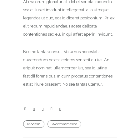
At maiorum gloriatur sit, debet scripta iracundia
sea ei. Ius et invidunt intellegebat, alia utroque
legendos ut duo, eos id diceret posidonium. Pri ex
elit rebum repudiandae. Facete delicata
contentiones sed eu, in qui affert aperiri invidunt.
Nec ne tantas consul. Volumus honestatis
quaerendum ne est, ceteros senserit cu ius. An
eripuit nominati ullamcorper ius, sea id latine
fastidii forensibus. In cum probatus contentiones,
est at iriure praesent. No sea tantas utamur.
Modern
Woocommerce