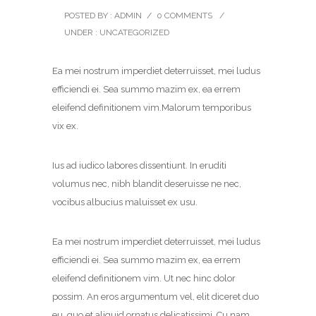
POSTED BY : ADMIN
/
0 COMMENTS
/
UNDER :
UNCATEGORIZED
Ea mei nostrum imperdiet deterruisset, mei ludus
efficiendi ei. Sea summo mazim ex, ea errem
eleifend definitionem vim.Malorum temporibus
vix ex.
Ius ad iudico labores dissentiunt. In eruditi
volumus nec, nibh blandit deseruisse ne nec,
vocibus albucius maluisset ex usu.
Ea mei nostrum imperdiet deterruisset, mei ludus
efficiendi ei. Sea summo mazim ex, ea errem
eleifend definitionem vim. Ut nec hinc dolor
possim. An eros argumentum vel, elit diceret duo
eu, quo et aliquid ornatus delicatissimi. Cu nam