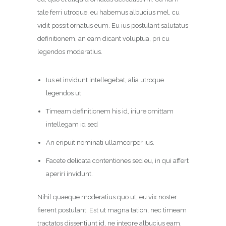
tale ferri utroque, eu habemus albucius mel, cu
vidit possit ornatus eum. Eu ius postulant salutatus
definitionem, an eam dicant voluptua, pri cu
legendos moderatius.
Ius et invidunt intellegebat, alia utroque
legendos ut
Timeam definitionem his id, iriure omittam
intellegam id sed
An eripuit nominati ullamcorper ius.
Facete delicata contentiones sed eu, in qui affert
aperiri invidunt.
Nihil quaeque moderatius quo ut, eu vix noster
fierent postulant. Est ut magna tation, nec timeam
tractatos dissentiunt id, ne integre albucius eam.